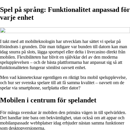
Spel på språng: Funktionalitet anpassad för
varje enhet
I takt med att mobilteknologin har utvecklats har sättet vi spelar på
förändrats i grunden. Där man tidigare var bunden till datorn kan man
idag snurra på slots, lägga sportspel eller delta i livecasino direkt från
mobilen. Flexibiliteten har blivit en självklar del av den moderna
spelupplevelsen – och de bästa plattformarna har anpassat sig så att
funktionaliteten fungerar sömlöst oavsett enhet.
Men vad kännetecknar egentligen en riktigt bra mobil spelupplevelse,
och hur ser svenska spelare till att få samma kvalitet – oavsett om de
spelar via smartphone, surfplatta eller dator?
Mobilen i centrum för spelandet
För många svenskar är mobilen den primära vägen in till spelvärlden.
Det handlar inte bara om bekvämlighet, utan också om att appar och
mobilanpassade webbplatser idag erbjuder nästan samma funktioner
som desktopversionerna.