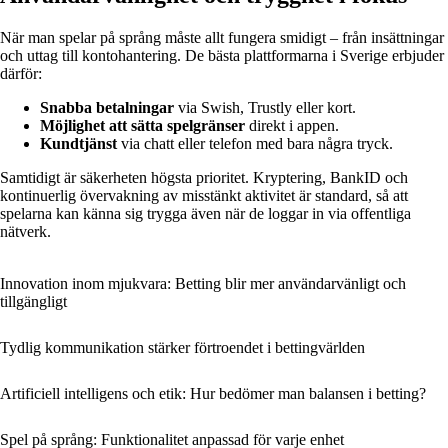
När man spelar på språng måste allt fungera smidigt – från insättningar
och uttag till kontohantering. De bästa plattformarna i Sverige erbjuder
därför:
Snabba betalningar
via Swish, Trustly eller kort.
Möjlighet att sätta spelgränser
direkt i appen.
Kundtjänst
via chatt eller telefon med bara några tryck.
Samtidigt är säkerheten högsta prioritet. Kryptering, BankID och
kontinuerlig övervakning av misstänkt aktivitet är standard, så att
spelarna kan känna sig trygga även när de loggar in via offentliga
nätverk.
Innovation inom mjukvara: Betting blir mer användarvänligt och
tillgängligt
Tydlig kommunikation stärker förtroendet i bettingvärlden
Artificiell intelligens och etik: Hur bedömer man balansen i betting?
Spel på språng: Funktionalitet anpassad för varje enhet