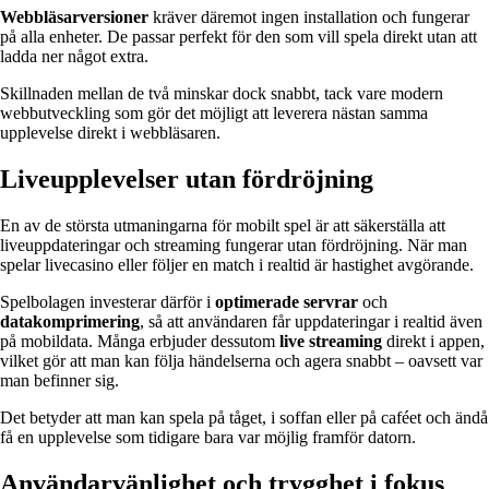
Webbläsarversioner
kräver däremot ingen installation och fungerar
på alla enheter. De passar perfekt för den som vill spela direkt utan att
ladda ner något extra.
Skillnaden mellan de två minskar dock snabbt, tack vare modern
webbutveckling som gör det möjligt att leverera nästan samma
upplevelse direkt i webbläsaren.
Liveupplevelser utan fördröjning
En av de största utmaningarna för mobilt spel är att säkerställa att
liveuppdateringar och streaming fungerar utan fördröjning. När man
spelar livecasino eller följer en match i realtid är hastighet avgörande.
Spelbolagen investerar därför i
optimerade servrar
och
datakomprimering
, så att användaren får uppdateringar i realtid även
på mobildata. Många erbjuder dessutom
live streaming
direkt i appen,
vilket gör att man kan följa händelserna och agera snabbt – oavsett var
man befinner sig.
Det betyder att man kan spela på tåget, i soffan eller på caféet och ändå
få en upplevelse som tidigare bara var möjlig framför datorn.
Användarvänlighet och trygghet i fokus