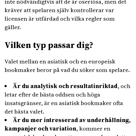
inte nödvändigtvis att de är oseriösa, men det
kräver att spelaren själv kontrollerar var
licensen är utfärdad och vilka regler som
gäller.
Vilken typ passar dig?
Valet mellan en asiatisk och en europeisk
bookmaker beror på vad du söker som spelare.
Är du analytisk och resultatinriktad
, och
letar efter de bästa oddsen och höga
insatsgränser, är en asiatisk bookmaker ofta
det bästa valet.
Är du mer intresserad av underhållning,
kampanjer och variation
, kommer en