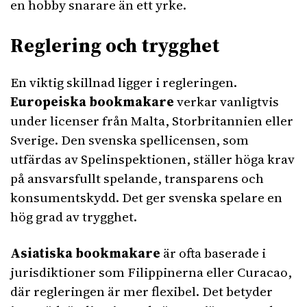
en hobby snarare än ett yrke.
Reglering och trygghet
En viktig skillnad ligger i regleringen.
Europeiska bookmakare
verkar vanligtvis
under licenser från Malta, Storbritannien eller
Sverige. Den svenska spellicensen, som
utfärdas av Spelinspektionen, ställer höga krav
på ansvarsfullt spelande, transparens och
konsumentskydd. Det ger svenska spelare en
hög grad av trygghet.
Asiatiska bookmakare
är ofta baserade i
jurisdiktioner som Filippinerna eller Curacao,
där regleringen är mer flexibel. Det betyder