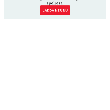
spelresa.
LADDA NER NU