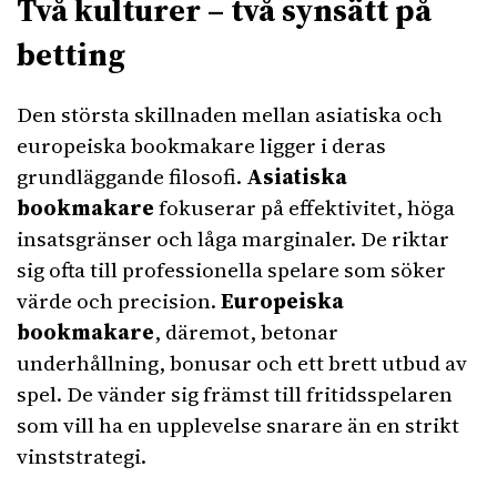
Två kulturer – två synsätt på
betting
Den största skillnaden mellan asiatiska och
europeiska bookmakare ligger i deras
grundläggande filosofi.
Asiatiska
bookmakare
fokuserar på effektivitet, höga
insatsgränser och låga marginaler. De riktar
sig ofta till professionella spelare som söker
värde och precision.
Europeiska
bookmakare
, däremot, betonar
underhållning, bonusar och ett brett utbud av
spel. De vänder sig främst till fritidsspelaren
som vill ha en upplevelse snarare än en strikt
vinststrategi.